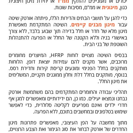
יכולים או מעוניינים להתקין
ממ"ד
או יחידת מיגון חיצונית
כגון,
מיגונית
או ממ"ם, מסיבות שונות.
כדי להגן על תושבי הבתים והדירות הללו, פיתחה אורטק שיטה
עבור
מיגון מבנים קיימים
. השיטה המתקדמת מאפשרת
מיגון מלא של חדר או חלל בדירה תוך שבוע בלבד, ללא צורך
באישורי בניה וללא הקטנה של החלל או הפרעה להתנהלות
השוטפת של בני הבית.
בבסיס השיטה מצויים לוחות HFRP, המיוצרים מחומרים
מרוכבים, אשר מקנים להם עמידות יוצאת דופן. הלוחות
מותקנים בחלל הפנימי ומונעים קריסת קירות וחדירת רסס.
בנוסף, מותקנים בחלל דלת וחלון ממוגנים תקניים, המשלימים
את מיגון החלל.
תהליכי עבודה והחומרים המתקדמים בהם משתמשת אורטק
נבחנו ונמצאו יעילים. כמו כן, הם ידידותיים ומאפשרים למגן אף
חדרי ילדים ואינם מפריעים לקליטה סלולרית, כדי לאפשר
שימוש בטלפונים ובמחשבים בתוכם, ללא הפרעה.
מתוך מחשבה על הפן העיצובי, מאפשרים פתרונות מיגון
החדרים של אורטק לבחור את סוג הגימור ואת הצבע הרצויים,