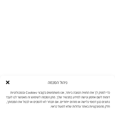
חדשות
מרכז מידע
יצירת קשר
English
מפת אתר
הצהרת נגישות
מדיניות פרטיות
ניהול הסכמה
077-8038842
info@ortechisrael.co.il
כדי לספק לך את החוויה הטובה ביותר, אנו משתמשים בקובצי Cookies ובטכנולוגיות
דומות לשם אחסון וגישה למידע במכשיר שלך. מתן הסכמה לשימוש זה מאפשר לנו לעבד
קיבוץ כרמיה, 7913500
נתונים כגון דפוסי גלישה או מזהים ייחודיים. אם תבחר לא להסכים או לבטל את הסכמתך,
חלק מהפונקציות באתר עלולות שלא לפעול כראוי.