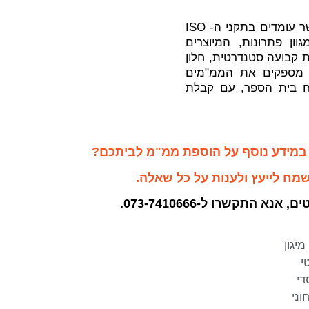
אורטק מתמחה בבניית מ"ממים ובאספקת ממ"מים מוכנים, אשר עומדים בתקני ה- ISO
ון פתרונות, המיוצרים
 קבועה סטנדרטית, חלון
נו מספקים את הממ"מים
ח בית הספר, עם קבלת
 במידע נוסף על הוספת ממ"מ לביתכם?
מח לייעץ ולענות על כל שאלה
.
ים, אנא התקשרו ל-
073-7410666
.
יגון
י
די
וני