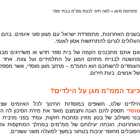
פתרונות מיגון
»
למה חיוני לבנות ממ"מ בבתי ספר
בשנים האחרונות, מתמודדת ישראל עם מגוון סוגי איומים, בהם י
העלולים לגרום להתרחשות אסון לאומי.
אם אתם מתכננים הקמה של בית ספר חדש או משדרגים מבנה 
מהשטח לבניית מתחם המגן על התלמידים ועל צוות. אחד הפ
העומדים לרשותכם הוא הממ"מ – מרחב מוגן מוסדי, אשר מספק
של אנשים, בעת חירום.
כיצד הממ"מ מגן על הילדים?
הילדים שלנו, חשופים במוסדות החינוך לכל האיומים שצ
מוסדי
תספק להם הגנה ותצמצם מאוד את מידת הסיכון לה הם
בנוי משילוב של בטון מזויין ומתכות חזקות, עמיד בפני מרבית
האחרונות, הוכחה יעילותם של ממ"מים במהלך המתקפות על יש
הסובלים מחוסר יציבות בטחוני במשך למעלה משני עשורים.