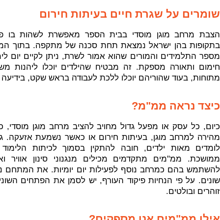
שומרים על שגרת חיים בעיתות חירום
הצבת מרחב מוגן מוסדי בבית הספר מאפשרת לשהות בו פרקי
בתקופות בהן ישראל נמצאת תחת סכנה של מתקפה. בתוך הממ"
מספר התלמידים והמורים שהוא אמור לשרת, ניתן לקיים יום לימ
חימום ותאורה מספקת. זה מבטיח שהילדים יוכלו ליהנות מש
מתוחות, בעוד שהוריהם יוכלו ללכת לעבודה בראש שקט, בידיעה 
כיצד נראה ממ"מ?
כיום, כל עסק או מפעל גדול מחויב להציב מרחב מוגן מוסדי, כ
מהירה למרחב מוגן, בעיתות חירום או כאשר נשמעת אזעקה. ג
לומדים מאות ילדים, חובה להתקין בסמוך לכיתות הלימו
ממושכת. ממ"מים מתקדמים מכילים מנגנוני סינון אוויר ואי
להשתמש בהם כמרחב נוסף לפעילות יום יומיות. את המתחם ני
שונים. על פי הנחיות פיקוד העורף, יש לסמן את הפתחים השונ
זוהרים ובולטים.
אילו ממ"מים אנו מספקים?