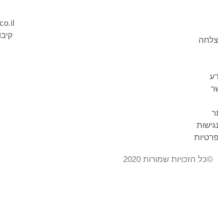
co.il
קיבוץ 
צלחה
דע
ר
ר
גישות
פרטיות
©כל הזכויות שמורות 2020
פולפאוור שיווק דיגיטלי
|
בניית אתר: omega360